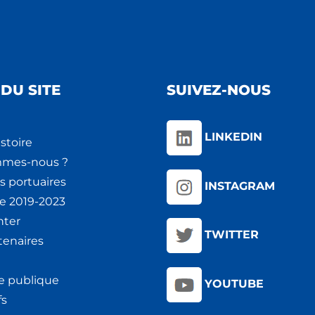
DU SITE
SUIVEZ-NOUS
LINKEDIN
stoire
mmes-nous ?
s portuaires
INSTAGRAM
ie 2019-2023
nter
TWITTER
tenaires
e publique
YOUTUBE
fs