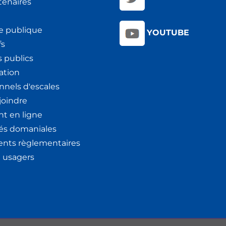
tenaires
e publique
YOUTUBE
fs
 publics
ation
nnels d'escales
joindre
t en ligne
tés domaniales
nts règlementaires
x usagers