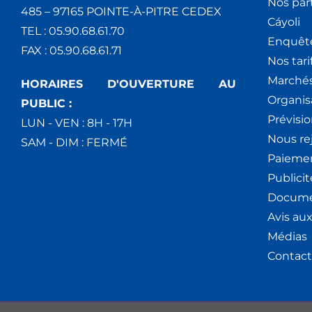
Nos par
485 – 97165 POINTE-À-PITRE CEDEX
Cáyoli
TEL : 05.90.68.61.70
Enquêt
FAX : 05.90.68.61.71
Nos tari
Marchés
HORAIRES D'OUVERTURE AU
Organis
PUBLIC :
Prévisio
LUN - VEN : 8H - 17H
Nous re
SAM - DIM : FERMÉ
Paiemen
Publici
Docume
Avis au
Médias
Contact