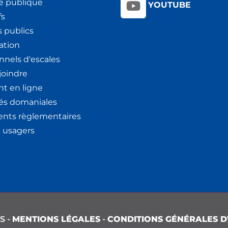
e publique
YOUTUBE
fs
 publics
ation
nnels d'escales
joindre
t en ligne
tés domaniales
nts règlementaires
x usagers
S -
MENTIONS LÉGALES
-
CONDITIONS GÉNÉRALES D’