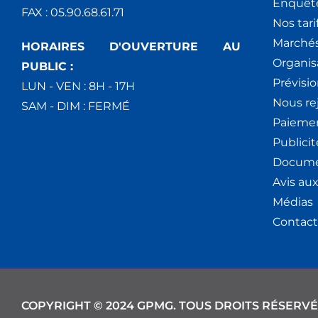
Enquêt
FAX : 05.90.68.61.71
Nos tari
Marchés
HORAIRES D'OUVERTURE AU
Organis
PUBLIC :
Prévisio
LUN - VEN : 8H - 17H
Nous re
SAM - DIM : FERMÉ
Paiemen
Publici
Docume
Avis au
Médias
Contact
COPYRIGHT © 2024 GPMG. TOUS DROITS RÉSERVÉ