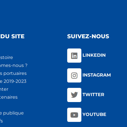
DU SITE
SUIVEZ-NOUS
LINKEDIN
stoire
mmes-nous ?
s portuaires
INSTAGRAM
ie 2019-2023
nter
TWITTER
tenaires
e publique
YOUTUBE
fs