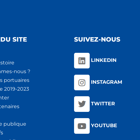
DU SITE
SUIVEZ-NOUS
LINKEDIN
stoire
mmes-nous ?
s portuaires
INSTAGRAM
ie 2019-2023
nter
TWITTER
tenaires
e publique
YOUTUBE
fs