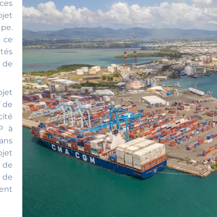
ices
ojet
pe.
 ce
tés
 de
ojet
f de
ité
P à
ans
ojet
 de
 de
ment