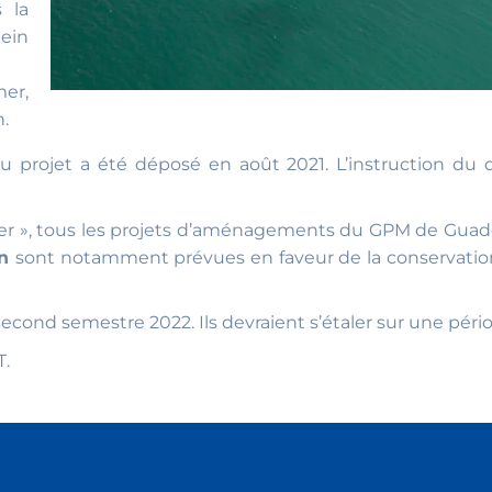
 la
lein
er,
n.
 projet a été déposé en août 2021. L’instruction d
ser », tous les projets d’aménagements du GPM de Gua
on
sont notamment prévues en faveur de la conservati
cond semestre 2022. Ils devraient s’étaler sur une péri
T.