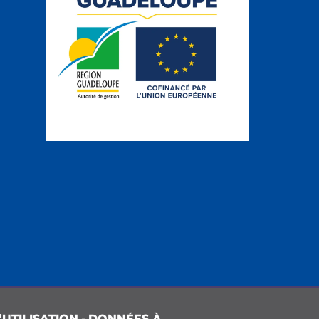
UTILISATION
-
DONNÉES À