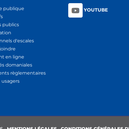
e publique
YOUTUBE
fs
 publics
ation
nnels d'escales
joindre
t en ligne
tés domaniales
nts règlementaires
x usagers
S -
MENTIONS LÉGALES
-
CONDITIONS GÉNÉRALES D’