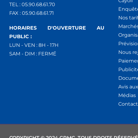
Cáyoli
TEL : 05.90.68.61.70
Enquêt
FAX : 05.90.68.61.71
Nos tari
Marchés
HORAIRES D'OUVERTURE AU
Organis
PUBLIC :
Prévisio
LUN - VEN : 8H - 17H
Nous re
SAM - DIM : FERMÉ
Paiemen
Publici
Docume
Avis au
Médias
Contact
COPYRIGHT © 2024 GPMG. TOUS DROITS RÉSERVÉ