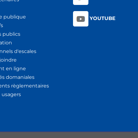
e publique
YOUTUBE
fs
 publics
ation
nnels d'escales
joindre
t en ligne
tés domaniales
nts règlementaires
x usagers