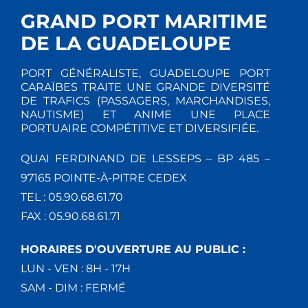
T
E
GRAND PORT MARITIME
I
M
DE LA GUADELOUPE
E
O
PORT GÉNÉRALISTE, GUADELOUPE PORT
N
N
CARAÏBES TRAITE UNE GRANDE DIVERSITÉ
DE TRAFICS (PASSAGERS, MARCHANDISES,
T
NAUTISME) ET ANIME UNE PLACE
D
PORTUAIRE COMPÉTITIVE ET DIVERSIFIÉE.
E
QUAI FERDINAND DE LESSEPS – BP 485 –
V
97165 POINTE-À-PITRE CEDEX
TEL : 05.90.68.61.70
U
FAX : 05.90.68.61.71
E
HORAIRES D'OUVERTURE AU PUBLIC :
S
LUN - VEN : 8H - 17H
SAM - DIM : FERMÉ
É