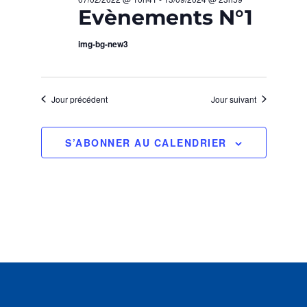
O
H
Evènements N°1
z
N
u
E
img-bg-new3
n
D
e
E
E
d
T
Jour précédent
Jour suivant
a
V
t
N
U
e
S’ABONNER AU CALENDRIER
.
A
E
S
V
É
I
V
G
È
A
N