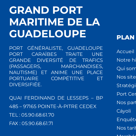
GRAND PORT
MARITIME DE LA
GUADELOUPE
PLAN 
PORT GÉNÉRALISTE, GUADELOUPE
Accueil
PORT CARAÏBES TRAITE UNE
Notre hi
GRANDE DIVERSITÉ DE TRAFICS
(PASSAGERS, MARCHANDISES,
Qui so
NAUTISME) ET ANIME UNE PLACE
Nos site
PORTUAIRE COMPÉTITIVE ET
DIVERSIFIÉE.
Stratég
Port Ce
QUAI FERDINAND DE LESSEPS – BP
Nos par
485 – 97165 POINTE-À-PITRE CEDEX
Cáyoli
TEL : 05.90.68.61.70
Enquêt
FAX : 05.90.68.61.71
Nos tari