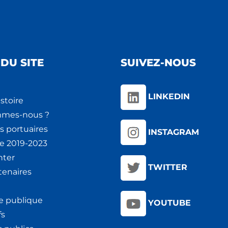
DU SITE
SUIVEZ-NOUS
LINKEDIN
stoire
mmes-nous ?
s portuaires
INSTAGRAM
ie 2019-2023
nter
TWITTER
tenaires
e publique
YOUTUBE
fs