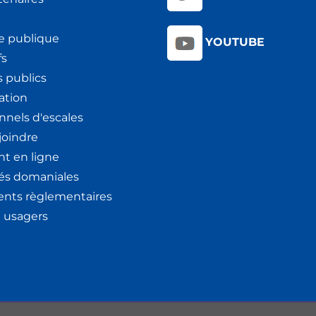
e publique
YOUTUBE
fs
 publics
ation
nnels d'escales
joindre
t en ligne
tés domaniales
nts règlementaires
x usagers