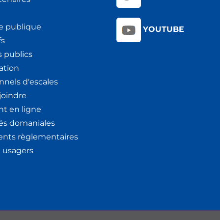
e publique
YOUTUBE
fs
 publics
ation
nnels d'escales
joindre
t en ligne
tés domaniales
nts règlementaires
x usagers