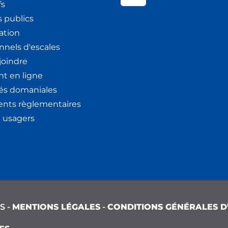
fs
 publics
ation
nnels d'escales
joindre
t en ligne
tés domaniales
nts règlementaires
x usagers
S -
MENTIONS LÉGALES
-
CONDITIONS GÉNÉRALES D’