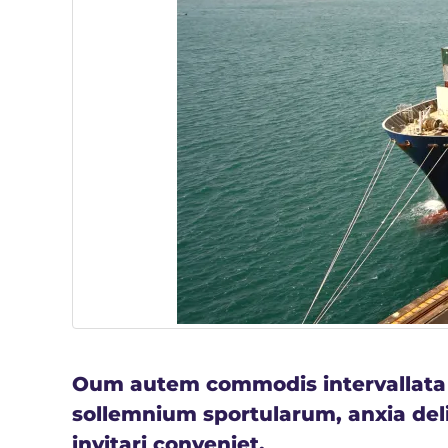
Oum autem commodis intervallata te
sollemnium sportularum, anxia deli
invitari conveniet.