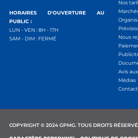
Nos tari
Marchés
HORAIRES D'OUVERTURE AU
Organis
PUBLIC :
Prévisio
LUN - VEN : 8H - 17H
Nous re
SAM - DIM : FERMÉ
Paiemen
Publici
Docume
Avis au
Médias
Contact
COPYRIGHT © 2024 GPMG. TOUS DROITS RÉSERVÉ