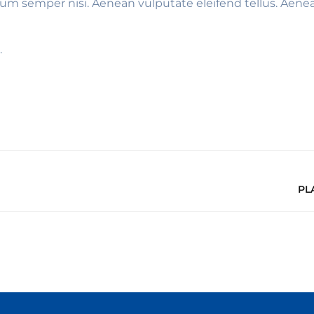
m semper nisi. Aenean vulputate eleifend tellus. Aenean 
.
PL