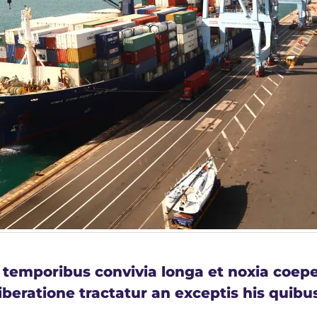
mporibus convivia longa et noxia coeperi
beratione tractatur an exceptis his quibu