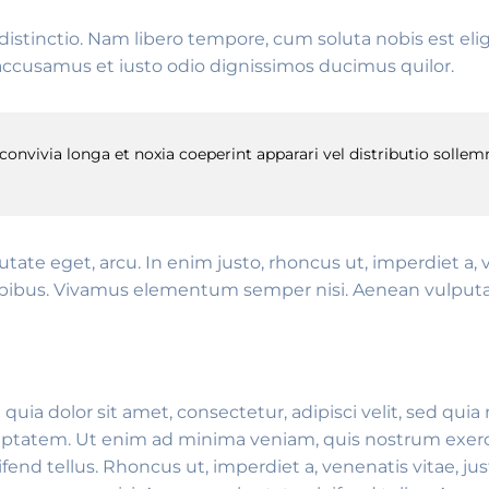
distinctio. Nam libero tempore, cum soluta nobis est e
accusamus et iusto odio dignissimos ducimus quilor.
vivia longa et noxia coeperint apparari vel distributio sollemn
putate eget, arcu. In enim justo, rhoncus ut, imperdiet a, 
apibus. Vivamus elementum semper nisi. Aenean vulputate 
uia dolor sit amet, consectetur, adipisci velit, sed q
ptatem. Ut enim ad minima veniam, quis nostrum exerci
nd tellus. Rhoncus ut, imperdiet a, venenatis vitae, jus