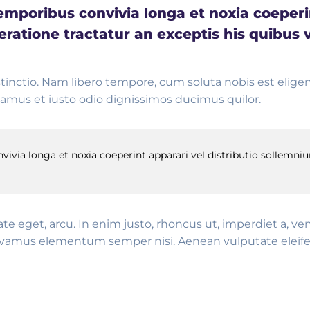
poribus convivia longa et noxia coeperint
ratione tractatur an exceptis his quibus 
stinctio. Nam libero tempore, cum soluta nobis est elig
amus et iusto odio dignissimos ducimus quilor.
ia longa et noxia coeperint apparari vel distributio sollemnium
tate eget, arcu. In enim justo, rhoncus ut, imperdiet a, v
Vivamus elementum semper nisi. Aenean vulputate eleifend 