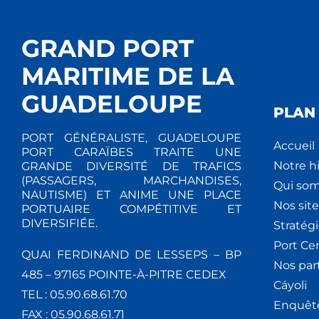
GRAND PORT
MARITIME DE LA
GUADELOUPE
PLAN 
PORT GÉNÉRALISTE, GUADELOUPE
Accueil
PORT CARAÏBES TRAITE UNE
Notre hi
GRANDE DIVERSITÉ DE TRAFICS
(PASSAGERS, MARCHANDISES,
Qui so
NAUTISME) ET ANIME UNE PLACE
Nos site
PORTUAIRE COMPÉTITIVE ET
DIVERSIFIÉE.
Stratég
Port Ce
QUAI FERDINAND DE LESSEPS – BP
Nos par
485 – 97165 POINTE-À-PITRE CEDEX
Cáyoli
TEL : 05.90.68.61.70
Enquêt
FAX : 05.90.68.61.71