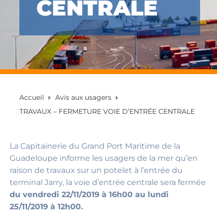
CENTRALE
Accueil
Avis aux usagers
TRAVAUX – FERMETURE VOIE D’ENTRÉE CENTRALE
La Capitainerie du Grand Port Maritime de la
Guadeloupe informe les usagers de la mer qu’en
raison de travaux sur un potelet à l’entrée du
terminal Jarry, la voie d’entrée centrale sera fermée
du vendredi 22/11/2019 à 16h00 au lundi
25/11/2019 à 12h00.