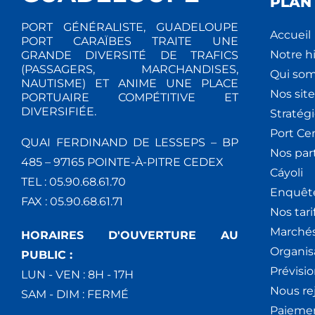
PLAN 
PORT GÉNÉRALISTE, GUADELOUPE
Accueil
PORT CARAÏBES TRAITE UNE
Notre hi
GRANDE DIVERSITÉ DE TRAFICS
(PASSAGERS, MARCHANDISES,
Qui so
NAUTISME) ET ANIME UNE PLACE
Nos site
PORTUAIRE COMPÉTITIVE ET
DIVERSIFIÉE.
Stratég
Port Ce
QUAI FERDINAND DE LESSEPS – BP
Nos par
485 – 97165 POINTE-À-PITRE CEDEX
Cáyoli
TEL : 05.90.68.61.70
Enquêt
FAX : 05.90.68.61.71
Nos tari
Marchés
HORAIRES D'OUVERTURE AU
Organis
PUBLIC :
Prévisio
LUN - VEN : 8H - 17H
Nous re
SAM - DIM : FERMÉ
Paiemen