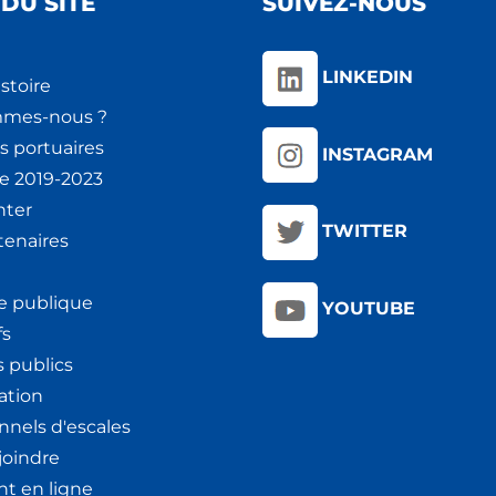
DU SITE
SUIVEZ-NOUS
LINKEDIN
stoire
mmes-nous ?
s portuaires
INSTAGRAM
ie 2019-2023
nter
TWITTER
tenaires
e publique
YOUTUBE
fs
 publics
ation
nnels d'escales
joindre
t en ligne