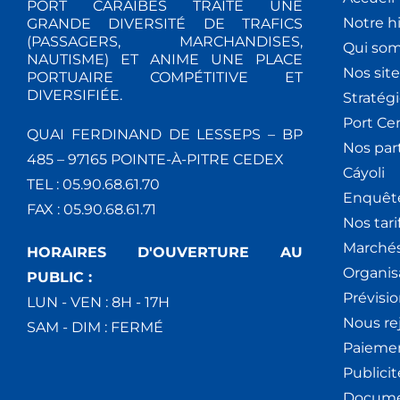
PORT CARAÏBES TRAITE UNE
Notre hi
GRANDE DIVERSITÉ DE TRAFICS
(PASSAGERS, MARCHANDISES,
Qui so
NAUTISME) ET ANIME UNE PLACE
Nos site
PORTUAIRE COMPÉTITIVE ET
DIVERSIFIÉE.
Stratég
Port Ce
QUAI FERDINAND DE LESSEPS – BP
Nos par
485 – 97165 POINTE-À-PITRE CEDEX
Cáyoli
TEL : 05.90.68.61.70
Enquêt
FAX : 05.90.68.61.71
Nos tari
Marchés
HORAIRES D'OUVERTURE AU
Organis
PUBLIC :
Prévisio
LUN - VEN : 8H - 17H
Nous re
SAM - DIM : FERMÉ
Paiemen
Publici
Docume