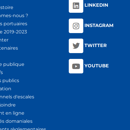
LINKEDIN
stoire
mmes-nous ?
s portuaires
INSTAGRAM
ie 2019-2023
nter
TWITTER
tenaires
e publique
YOUTUBE
fs
 publics
ation
nnels d'escales
joindre
t en ligne
tés domaniales
nts règlementaires