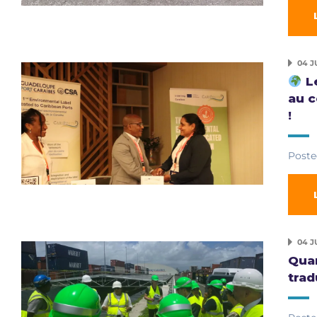
04 J
Le
au 
!
Poste
04 J
Qua
trad