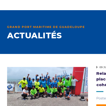
GRAND PORT MARITIME DE GUADELOUPE
ACTUALITÉS
09 J
Rela
plac
coh
Poste