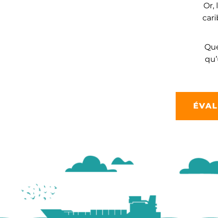
Or,
cari
Que
qu’
ÉVAL