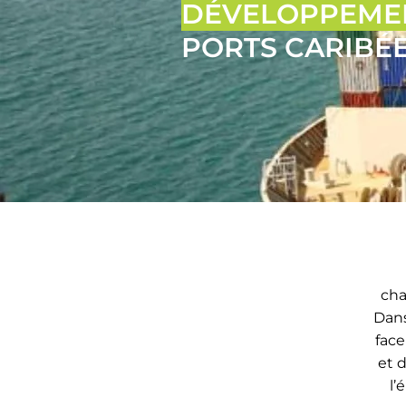
DÉVELOPPEME
PORTS CARIBÉE
cha
Dans
face
et 
l’