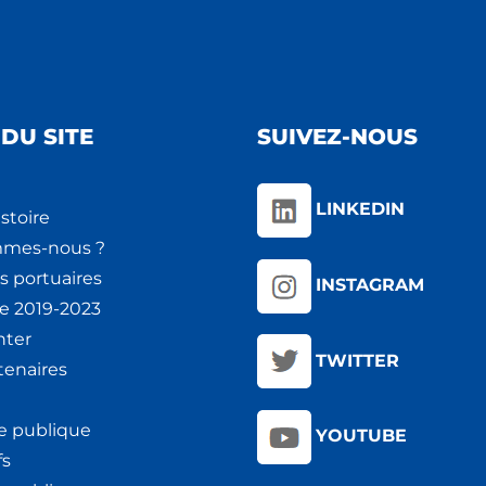
DU SITE
SUIVEZ-NOUS
LINKEDIN
stoire
mmes-nous ?
s portuaires
INSTAGRAM
ie 2019-2023
nter
TWITTER
tenaires
e publique
YOUTUBE
fs