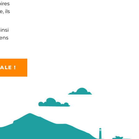
ires
 ils
insi
éens
ALE !