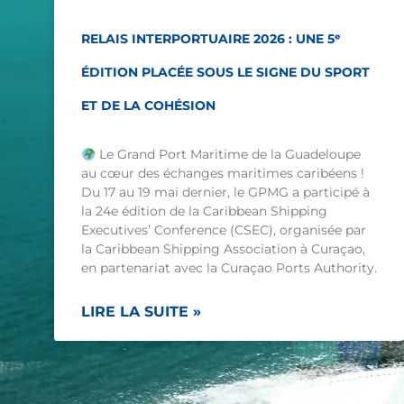
RELAIS INTERPORTUAIRE 2026 : UNE 5ᵉ
ÉDITION PLACÉE SOUS LE SIGNE DU SPORT
ET DE LA COHÉSION
Le Grand Port Maritime de la Guadeloupe
au cœur des échanges maritimes caribéens !
Du 17 au 19 mai dernier, le GPMG a participé à
la 24e édition de la Caribbean Shipping
Executives’ Conference (CSEC), organisée par
la Caribbean Shipping Association à Curaçao,
en partenariat avec la Curaçao Ports Authority.
LIRE LA SUITE »