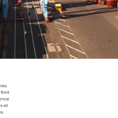
res.
 font
uence
s et
es.