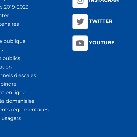
INSTAGRAM
ie 2019-2023
nter
TWITTER
tenaires
e publique
YOUTUBE
fs
 publics
ation
nnels d'escales
joindre
t en ligne
tés domaniales
nts règlementaires
x usagers