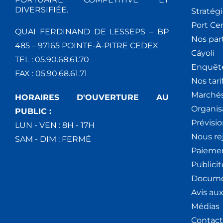
DIVERSIFIÉE.
Stratég
Port Ce
QUAI FERDINAND DE LESSEPS – BP
Nos par
485 – 97165 POINTE-À-PITRE CEDEX
Cáyoli
TEL : 05.90.68.61.70
Enquêt
FAX : 05.90.68.61.71
Nos tari
Marchés
HORAIRES D'OUVERTURE AU
Organis
PUBLIC :
Prévisio
LUN - VEN : 8H - 17H
Nous re
SAM - DIM : FERMÉ
Paiemen
Publici
Docume
Avis au
Médias
Contact