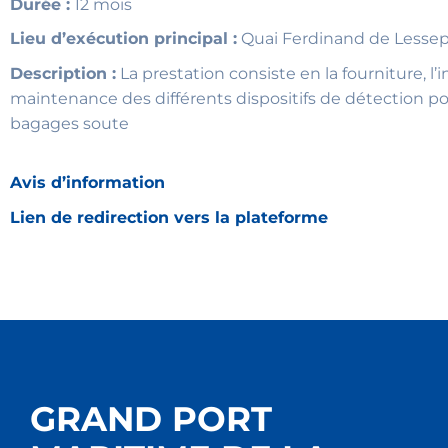
Durée :
12 mois
Lieu d’exécution principal :
Quai Ferdinand de Lessep
Description :
La prestation consiste en la fourniture, l’in
maintenance des différents dispositifs de détection po
bagages soute
Avis d’information
Lien de redirection vers la plateforme
GRAND PORT