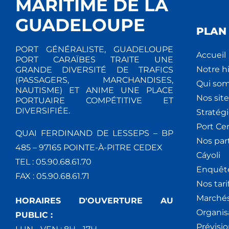
MARITIME DE LA
GUADELOUPE
PLAN 
PORT GÉNÉRALISTE, GUADELOUPE
Accueil
PORT CARAÏBES TRAITE UNE
Notre hi
GRANDE DIVERSITÉ DE TRAFICS
(PASSAGERS, MARCHANDISES,
Qui so
NAUTISME) ET ANIME UNE PLACE
Nos site
PORTUAIRE COMPÉTITIVE ET
DIVERSIFIÉE.
Stratég
Port Ce
QUAI FERDINAND DE LESSEPS – BP
Nos par
485 – 97165 POINTE-À-PITRE CEDEX
Cáyoli
TEL : 05.90.68.61.70
Enquêt
FAX : 05.90.68.61.71
Nos tari
Marchés
HORAIRES D'OUVERTURE AU
Organis
PUBLIC :
Prévisio