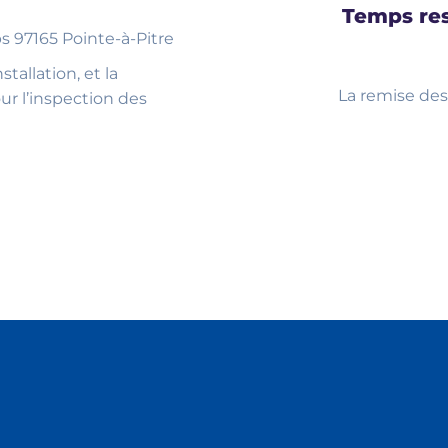
Temps res
s 97165 Pointe-à-Pitre
stallation, et la
La remise des
ur l’inspection des