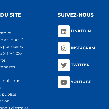
DU SITE
SUIVEZ-NOUS
LINKEDIN
stoire
mmes-nous ?
s portuaires
INSTAGRAM
ie 2019-2023
nter
TWITTER
tenaires
e publique
YOUTUBE
fs
 publics
ation
nnels d'escales