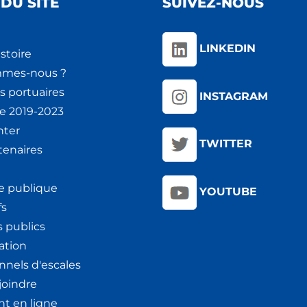
DU SITE
SUIVEZ-NOUS
LINKEDIN
stoire
mmes-nous ?
s portuaires
INSTAGRAM
ie 2019-2023
nter
TWITTER
tenaires
e publique
YOUTUBE
fs
 publics
ation
nnels d'escales
joindre
t en ligne