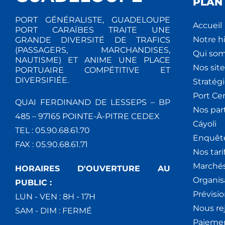
PLAN 
PORT GÉNÉRALISTE, GUADELOUPE
Accueil
PORT CARAÏBES TRAITE UNE
Notre hi
GRANDE DIVERSITÉ DE TRAFICS
(PASSAGERS, MARCHANDISES,
Qui so
NAUTISME) ET ANIME UNE PLACE
Nos site
PORTUAIRE COMPÉTITIVE ET
DIVERSIFIÉE.
Stratég
Port Ce
QUAI FERDINAND DE LESSEPS – BP
Nos par
485 – 97165 POINTE-À-PITRE CEDEX
Cáyoli
TEL : 05.90.68.61.70
Enquêt
FAX : 05.90.68.61.71
Nos tari
Marchés
HORAIRES D'OUVERTURE AU
Organis
PUBLIC :
Prévisio
LUN - VEN : 8H - 17H
Nous re
SAM - DIM : FERMÉ
Paiemen