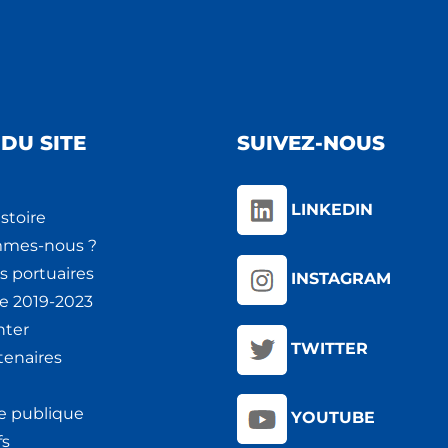
DU SITE
SUIVEZ-NOUS
LINKEDIN
stoire
mmes-nous ?
s portuaires
INSTAGRAM
ie 2019-2023
nter
TWITTER
tenaires
e publique
YOUTUBE
fs