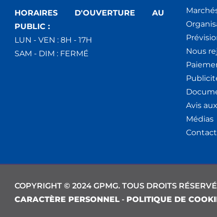
Marchés
HORAIRES D'OUVERTURE AU
Organis
PUBLIC :
Prévisio
LUN - VEN : 8H - 17H
Nous re
SAM - DIM : FERMÉ
Paiemen
Publici
Docume
Avis au
Médias
Contact
COPYRIGHT © 2024 GPMG. TOUS DROITS RÉSERVÉ
CARACTÈRE PERSONNEL
-
POLITIQUE DE COOKI