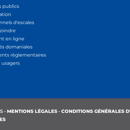
 publics
ation
nnels d'escales
joindre
t en ligne
tés domaniales
nts règlementaires
x usagers
S -
MENTIONS LÉGALES
-
CONDITIONS GÉNÉRALES D’
ES