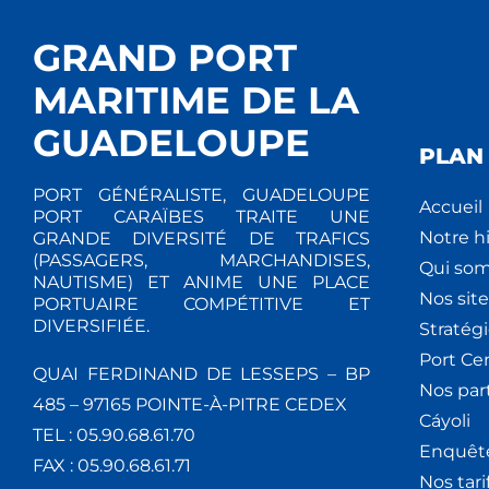
GRAND PORT
MARITIME DE LA
GUADELOUPE
PLAN 
PORT GÉNÉRALISTE, GUADELOUPE
Accueil
PORT CARAÏBES TRAITE UNE
Notre hi
GRANDE DIVERSITÉ DE TRAFICS
(PASSAGERS, MARCHANDISES,
Qui so
NAUTISME) ET ANIME UNE PLACE
Nos site
PORTUAIRE COMPÉTITIVE ET
DIVERSIFIÉE.
Stratég
Port Ce
QUAI FERDINAND DE LESSEPS – BP
Nos par
485 – 97165 POINTE-À-PITRE CEDEX
Cáyoli
TEL : 05.90.68.61.70
Enquêt
FAX : 05.90.68.61.71
Nos tari