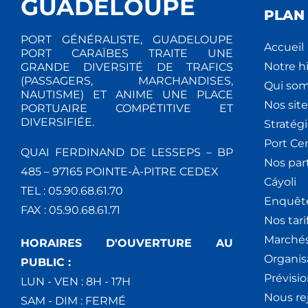
GUADELOUPE
PLAN 
PORT GÉNÉRALISTE, GUADELOUPE
Accueil
PORT CARAÏBES TRAITE UNE
Notre hi
GRANDE DIVERSITÉ DE TRAFICS
(PASSAGERS, MARCHANDISES,
Qui so
NAUTISME) ET ANIME UNE PLACE
Nos site
PORTUAIRE COMPÉTITIVE ET
DIVERSIFIÉE.
Stratég
Port Ce
QUAI FERDINAND DE LESSEPS – BP
Nos par
485 – 97165 POINTE-À-PITRE CEDEX
Cáyoli
TEL : 05.90.68.61.70
Enquêt
FAX : 05.90.68.61.71
Nos tari
Marchés
HORAIRES D'OUVERTURE AU
Organis
PUBLIC :
Prévisio
LUN - VEN : 8H - 17H
Nous re
SAM - DIM : FERMÉ