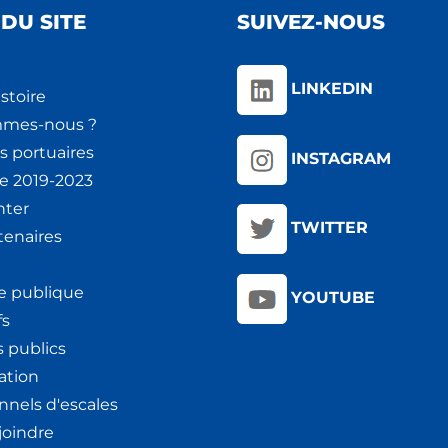
DU SITE
SUIVEZ-NOUS
LINKEDIN
stoire
mmes-nous ?
s portuaires
INSTAGRAM
ie 2019-2023
nter
TWITTER
tenaires
e publique
YOUTUBE
fs
 publics
ation
nnels d'escales
joindre