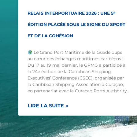
RELAIS INTERPORTUAIRE 2026 : UNE 5ᵉ
ÉDITION PLACÉE SOUS LE SIGNE DU SPORT
ET DE LA COHÉSION
Le Grand Port Maritime de la Guadeloupe
au cœur des échanges maritimes caribéens !
Du 17 au 19 mai dernier, le GPMG a participé à
la 24e édition de la Caribbean Shipping
Executives’ Conference (CSEC), organisée par
la Caribbean Shipping Association à Curaçao,
en partenariat avec la Curaçao Ports Authority.
LIRE LA SUITE »