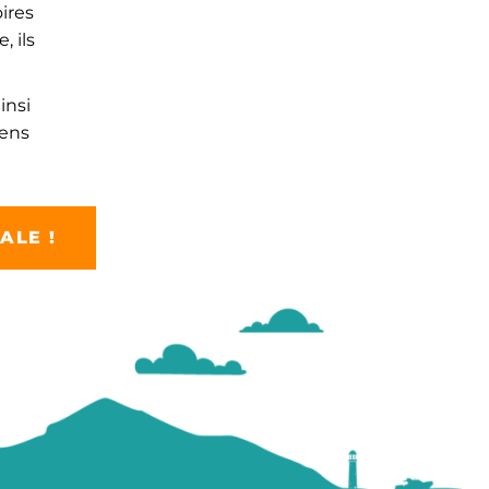
ires
 ils
insi
éens
ALE !