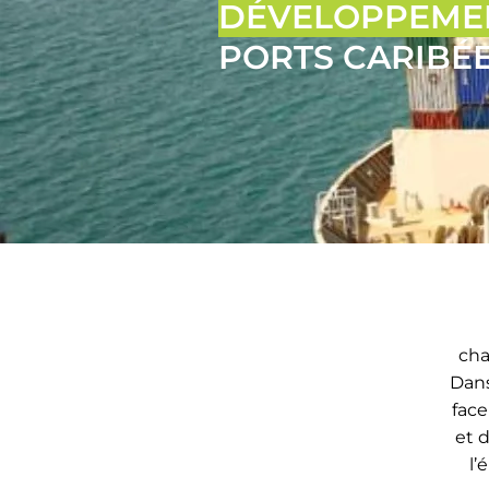
DÉVELOPPEME
PORTS CARIBÉE
cha
Dans
face
et 
l’