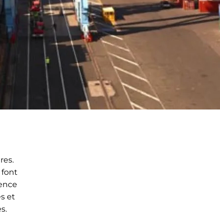
res.
 font
uence
s et
es.