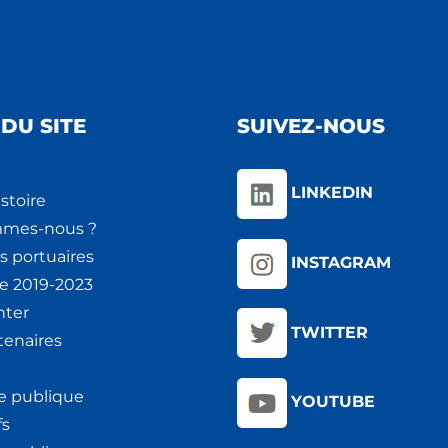
DU SITE
SUIVEZ-NOUS
LINKEDIN
stoire
mmes-nous ?
s portuaires
INSTAGRAM
ie 2019-2023
nter
TWITTER
tenaires
e publique
YOUTUBE
fs