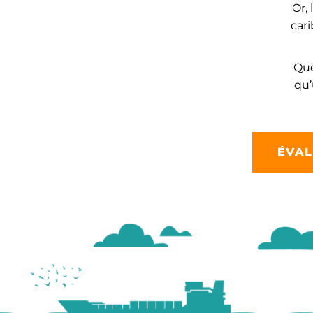
Or,
cari
Que
qu’
ÉVAL