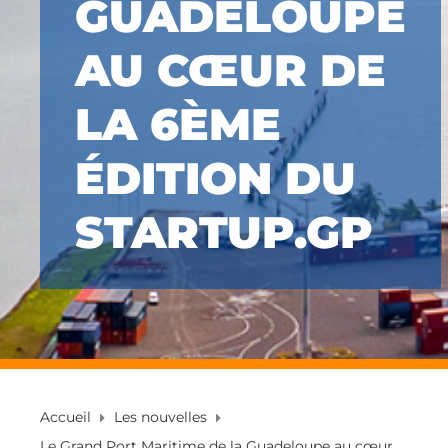
GUADELOUPE
AU CŒUR DE
LA 6ÈME
ÉDITION DU
STARTUP.GP
Accueil
Les nouvelles
Le Grand Port Maritime de la Guadeloupe au cœur