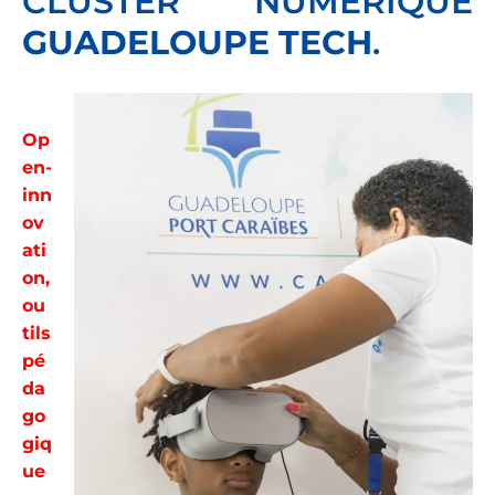
CLUSTER NUMÉRIQUE
GUADELOUPE TECH
.
Op
en-
inn
ov
ati
on,
ou
tils
pé
da
go
giq
ue