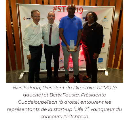
Yves Salaün, Président du Directoire GPMG (à
gauche) et Betty Fausta, Présidente
GuadeloupeTech (à droite) entourent les
représentants de la start-up “Life 7”, vainqueur du
concours #Pitchtech