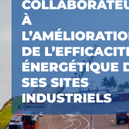
COLLABORATE
À
L’AMÉLIORATI
DE L’EFFICACIT
ÉNERGÉTIQUE 
SES SITES
INDUSTRIELS