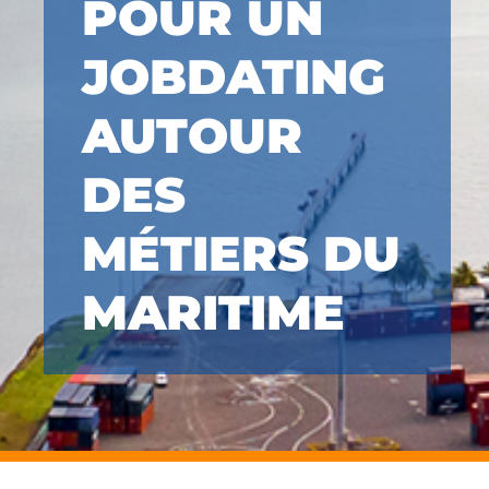
POUR UN
JOBDATING
AUTOUR
DES
MÉTIERS DU
MARITIME