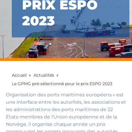
PRIX ESPO
2023
Accueil
Actualités
Le GPMG pré-sélectionné pour le prix ESPO 2023
Organisation des ports maritimes européens » est
une interface entre les autorités, les associations et
les administrations des ports maritimes de 22
États membres de l’Union européenne et de la
Norvège. Il organise chaque année un prix
promouvant les projets innovants des autorités