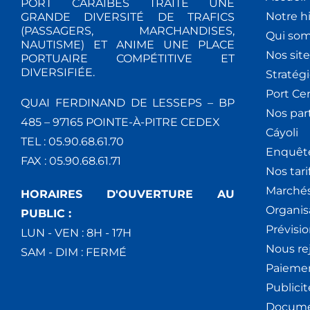
PORT CARAÏBES TRAITE UNE
Notre hi
GRANDE DIVERSITÉ DE TRAFICS
(PASSAGERS, MARCHANDISES,
Qui so
NAUTISME) ET ANIME UNE PLACE
Nos site
PORTUAIRE COMPÉTITIVE ET
DIVERSIFIÉE.
Stratég
Port Ce
QUAI FERDINAND DE LESSEPS – BP
Nos par
485 – 97165 POINTE-À-PITRE CEDEX
Cáyoli
TEL : 05.90.68.61.70
Enquêt
FAX : 05.90.68.61.71
Nos tari
Marchés
HORAIRES D'OUVERTURE AU
Organis
PUBLIC :
Prévisio
LUN - VEN : 8H - 17H
Nous re
SAM - DIM : FERMÉ
Paiemen
Publici
Docume