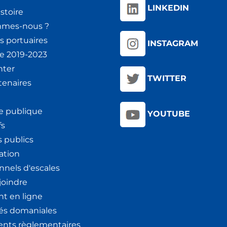
LINKEDIN
stoire
mmes-nous ?
s portuaires
INSTAGRAM
ie 2019-2023
nter
TWITTER
tenaires
e publique
YOUTUBE
fs
 publics
ation
nnels d'escales
joindre
t en ligne
tés domaniales
nts règlementaires