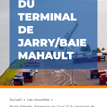
DU
TERMINAL
DE
JARRY/BAIE
MAHAULT
Accueil
Les nouvelles
Point d’étape : Extension du Quai 12 du terminal de