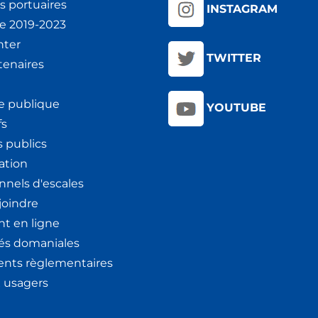
s portuaires
INSTAGRAM
ie 2019-2023
nter
TWITTER
tenaires
e publique
YOUTUBE
fs
 publics
ation
nnels d'escales
joindre
t en ligne
tés domaniales
nts règlementaires
x usagers