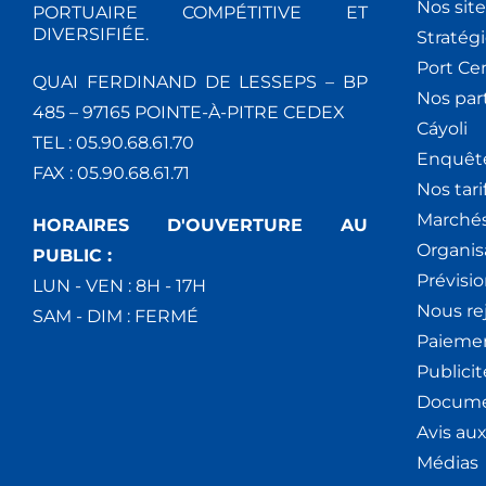
Nos site
PORTUAIRE COMPÉTITIVE ET
DIVERSIFIÉE.
Stratég
Port Ce
QUAI FERDINAND DE LESSEPS – BP
Nos par
485 – 97165 POINTE-À-PITRE CEDEX
Cáyoli
TEL : 05.90.68.61.70
Enquêt
FAX : 05.90.68.61.71
Nos tari
Marchés
HORAIRES D'OUVERTURE AU
Organis
PUBLIC :
Prévisio
LUN - VEN : 8H - 17H
Nous re
SAM - DIM : FERMÉ
Paiemen
Publici
Docume
Avis au
Médias