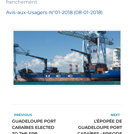
franchement.
Avis-aux-Usagers-N°01-2018 (08-01-2018)
PREVIOUS
NEXT
GUADELOUPE PORT
L’ÉPOPÉE DE
CARAÏBES ELECTED
GUADELOUPE PORT
TO THE FRB
CARAÏBES : EPISODE