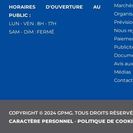
Marchés
HORAIRES D'OUVERTURE AU
Organis
PUBLIC :
Prévisio
LUN - VEN : 8H - 17H
Nous re
SAM - DIM : FERMÉ
Paiemen
Publici
Docume
Avis au
Médias
Contact
COPYRIGHT © 2024 GPMG. TOUS DROITS RÉSERVÉ
CARACTÈRE PERSONNEL
-
POLITIQUE DE COOKI