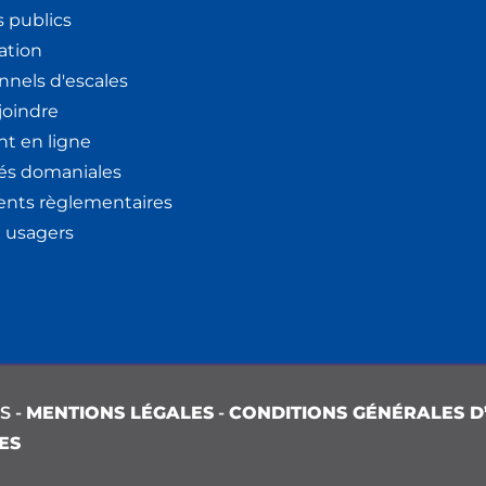
 publics
ation
nnels d'escales
joindre
t en ligne
tés domaniales
nts règlementaires
x usagers
S -
MENTIONS LÉGALES
-
CONDITIONS GÉNÉRALES D’
ES