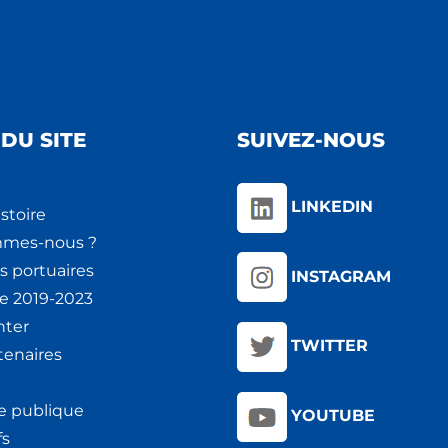
DU SITE
SUIVEZ-NOUS
LINKEDIN
stoire
mmes-nous ?
s portuaires
INSTAGRAM
ie 2019-2023
nter
TWITTER
tenaires
e publique
YOUTUBE
fs