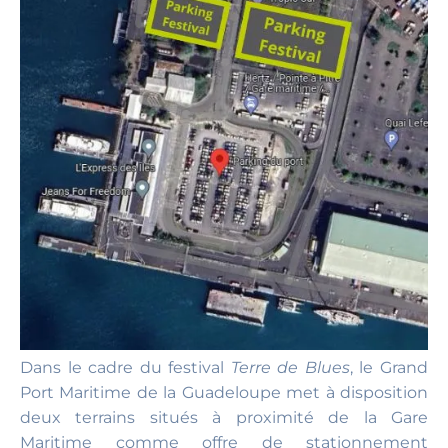
Dans le cadre du festival
Terre de Blues
, le Grand
Port Maritime de la Guadeloupe met à disposition
deux terrains situés à proximité de la Gare
Maritime comme offre de stationnement