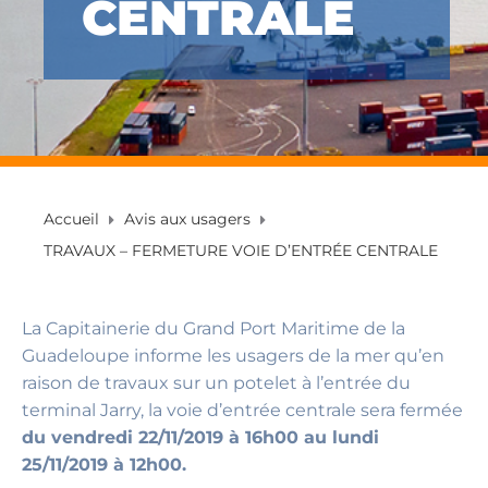
CENTRALE
Accueil
Avis aux usagers
TRAVAUX – FERMETURE VOIE D’ENTRÉE CENTRALE
La Capitainerie du Grand Port Maritime de la
Guadeloupe informe les usagers de la mer qu’en
raison de travaux sur un potelet à l’entrée du
terminal Jarry, la voie d’entrée centrale sera fermée
du vendredi 22/11/2019 à 16h00 au lundi
25/11/2019 à 12h00.