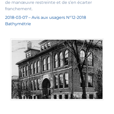
de manœuvre restreinte et de s’en écarter
franchement.
2018-03-07 – Avis aux usagers N°12-2018
Bathymétrie