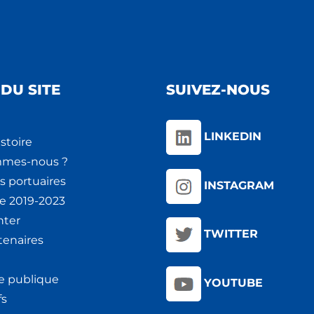
DU SITE
SUIVEZ-NOUS
LINKEDIN
stoire
mmes-nous ?
s portuaires
INSTAGRAM
ie 2019-2023
nter
TWITTER
tenaires
e publique
YOUTUBE
fs