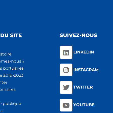
DU SITE
SUIVEZ-NOUS
LINKEDIN
stoire
mmes-nous ?
s portuaires
INSTAGRAM
ie 2019-2023
nter
TWITTER
tenaires
e publique
YOUTUBE
fs