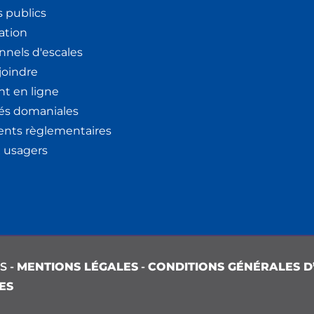
 publics
ation
nnels d'escales
joindre
t en ligne
tés domaniales
nts règlementaires
x usagers
S -
MENTIONS LÉGALES
-
CONDITIONS GÉNÉRALES D’
ES