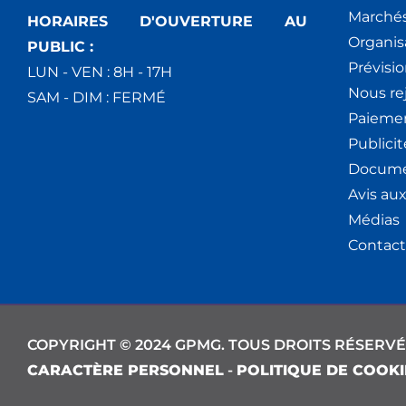
Marchés
HORAIRES D'OUVERTURE AU
Organis
PUBLIC :
Prévisio
LUN - VEN : 8H - 17H
Nous re
SAM - DIM : FERMÉ
Paiemen
Publici
Docume
Avis au
Médias
Contact
COPYRIGHT © 2024 GPMG. TOUS DROITS RÉSERVÉ
CARACTÈRE PERSONNEL
-
POLITIQUE DE COOKI