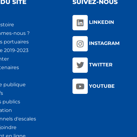
DU SITE
SUIVEZ-NOUS
LINKEDIN
stoire
mmes-nous ?
s portuaires
INSTAGRAM
ie 2019-2023
nter
TWITTER
tenaires
e publique
YOUTUBE
fs
 publics
ation
nnels d'escales
joindre
t en ligne