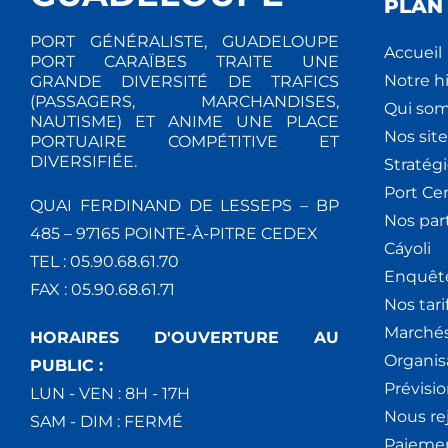
PLAN 
PORT GÉNÉRALISTE, GUADELOUPE
Accueil
PORT CARAÏBES TRAITE UNE
Notre hi
GRANDE DIVERSITÉ DE TRAFICS
(PASSAGERS, MARCHANDISES,
Qui so
NAUTISME) ET ANIME UNE PLACE
Nos site
PORTUAIRE COMPÉTITIVE ET
DIVERSIFIÉE.
Stratég
Port Ce
QUAI FERDINAND DE LESSEPS – BP
Nos par
485 – 97165 POINTE-À-PITRE CEDEX
Cáyoli
TEL : 05.90.68.61.70
Enquêt
FAX : 05.90.68.61.71
Nos tari
Marchés
HORAIRES D'OUVERTURE AU
Organis
PUBLIC :
Prévisio
LUN - VEN : 8H - 17H
Nous re
SAM - DIM : FERMÉ
Paiemen