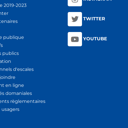
ie 2019-2023
nter
TWITTER
tenaires
e publique
YOUTUBE
fs
 publics
ation
nnels d'escales
joindre
t en ligne
tés domaniales
nts règlementaires
x usagers