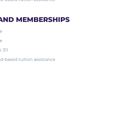
 AND MEMBERSHIPS
me
me
 311
ed-based tuition assistance