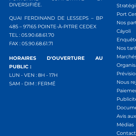
DIVERSIFIÉE.
Stratég
Port Ce
QUAI FERDINAND DE LESSEPS – BP
Nos par
485 – 97165 POINTE-À-PITRE CEDEX
Cáyoli
TEL : 05.90.68.61.70
Enquêt
FAX : 05.90.68.61.71
Nos tari
Marchés
HORAIRES D'OUVERTURE AU
Organis
PUBLIC :
Prévisio
LUN - VEN : 8H - 17H
Nous re
SAM - DIM : FERMÉ
Paiemen
Publici
Docume
Avis au
Médias
Contact