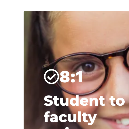
8:1
Student to
faculty