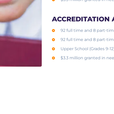
ACCREDITATION
92 full time and 8 part-ti
92 full time and 8 part-ti
Upper School (Grades 9-12):
$3.3 million granted in ne