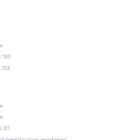
me
: 153
 153
me
me
 311
ed-based tuition assistance