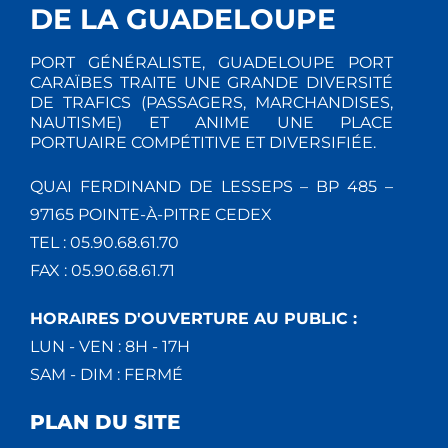
T
E
E
DE LA GUADELOUPE
I
M
M
PORT GÉNÉRALISTE, GUADELOUPE PORT
E
O
CARAÏBES TRAITE UNE GRANDE DIVERSITÉ
E
DE TRAFICS (PASSAGERS, MARCHANDISES,
N
NAUTISME) ET ANIME UNE PLACE
N
N
PORTUAIRE COMPÉTITIVE ET DIVERSIFIÉE.
T
D
T
QUAI FERDINAND DE LESSEPS – BP 485 –
E
S
97165 POINTE-À-PITRE CEDEX
TEL : 05.90.68.61.70
V
FAX : 05.90.68.61.71
U
HORAIRES D'OUVERTURE AU PUBLIC :
E
LUN - VEN : 8H - 17H
SAM - DIM : FERMÉ
S
PLAN DU SITE
É