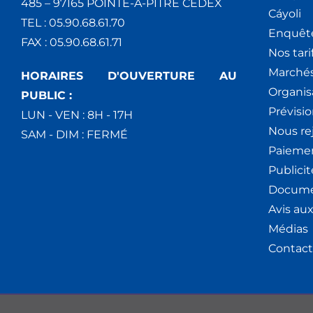
485 – 97165 POINTE-À-PITRE CEDEX
Cáyoli
TEL : 05.90.68.61.70
Enquêt
FAX : 05.90.68.61.71
Nos tari
Marchés
HORAIRES D'OUVERTURE AU
Organis
PUBLIC :
Prévisio
LUN - VEN : 8H - 17H
Nous re
SAM - DIM : FERMÉ
Paiemen
Publici
Docume
Avis au
Médias
Contact