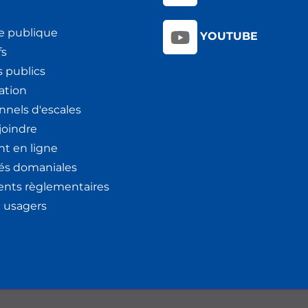
e publique
YOUTUBE
fs
 publics
ation
nnels d'escales
joindre
t en ligne
tés domaniales
nts règlementaires
x usagers