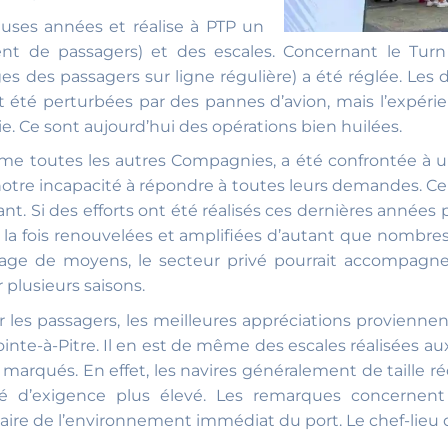
uses années et réalise à PTP un
e passagers) et des escales. Concernant le Turn Aro
s des passagers sur ligne régulière) a été réglée. Les 
 ont été perturbées par des pannes d’avion, mais l’exp
. Ce sont aujourd’hui des opérations bien huilées.
me toutes les autres Compagnies, a été confrontée à u
tre incapacité à répondre à toutes leurs demandes. Ce
ant. Si des efforts ont été réalisés ces dernières années 
re à la fois renouvelées et amplifiées d’autant que nomb
age de moyens, le secteur privé pourrait accompagner 
r plusieurs saisons.
ar les passagers, les meilleures appréciations provi
nte-à-Pitre. Il en est de même des escales réalisées au
s marqués. En effet, les navires généralement de taille ré
 d’exigence plus élevé. Les remarques concernent l
saire de l’environnement immédiat du port. Le chef-lieu 