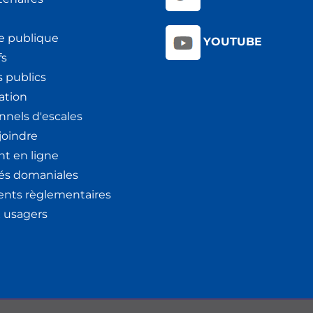
e publique
YOUTUBE
fs
 publics
ation
nnels d'escales
joindre
t en ligne
tés domaniales
nts règlementaires
x usagers