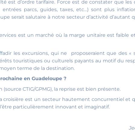
té est d’ordre tarifaire. Force est de constater que le
s, entrées parcs, guides, taxes, etc…) sont plus infla
upe serait salutaire à notre secteur d’activité d’autant
ervices est un marché où la marge unitaire est faible e
ffadir les excursions, qui ne proposeraient que des « s
térêts touristiques ou culturels payants au motif du res
 à moyen terme de la destination.
 prochaine en Guadeloupe ?
 (source CTIG/GPMG), la reprise est bien présente.
la croisière est un secteur hautement concurrentiel et qu
d’être particulièrement innovant et imaginatif.
Je