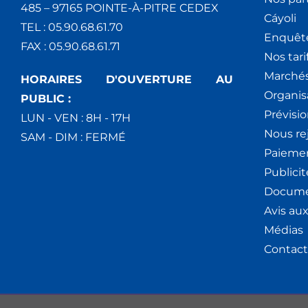
485 – 97165 POINTE-À-PITRE CEDEX
Cáyoli
TEL : 05.90.68.61.70
Enquêt
FAX : 05.90.68.61.71
Nos tari
Marchés
HORAIRES D'OUVERTURE AU
Organis
PUBLIC :
Prévisio
LUN - VEN : 8H - 17H
Nous re
SAM - DIM : FERMÉ
Paiemen
Publici
Docume
Avis au
Médias
Contact