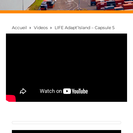
Accueil
Videos
LIFE Adapt’Island – Capsule 5