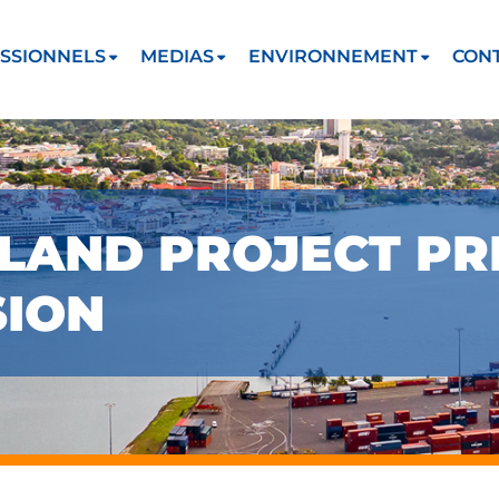
SSIONNELS
MEDIAS
ENVIRONNEMENT
CON
SLAND PROJECT PR
SION