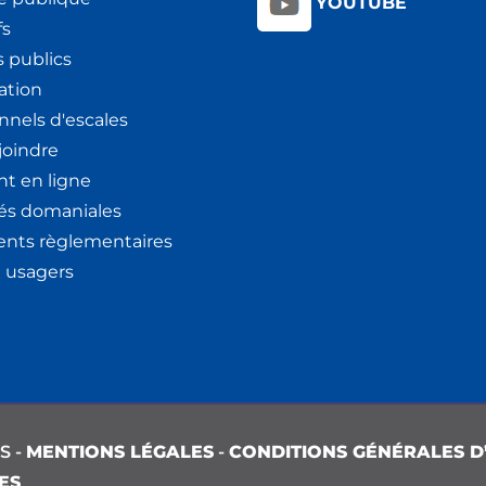
YOUTUBE
fs
 publics
ation
nnels d'escales
joindre
t en ligne
tés domaniales
nts règlementaires
x usagers
S -
MENTIONS LÉGALES
-
CONDITIONS GÉNÉRALES D’
ES