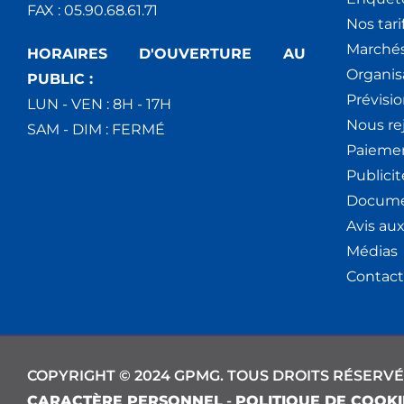
FAX : 05.90.68.61.71
Nos tari
Marchés
HORAIRES D'OUVERTURE AU
Organis
PUBLIC :
Prévisio
LUN - VEN : 8H - 17H
Nous re
SAM - DIM : FERMÉ
Paiemen
Publici
Docume
Avis au
Médias
Contact
COPYRIGHT © 2024 GPMG. TOUS DROITS RÉSERVÉ
CARACTÈRE PERSONNEL
-
POLITIQUE DE COOKI