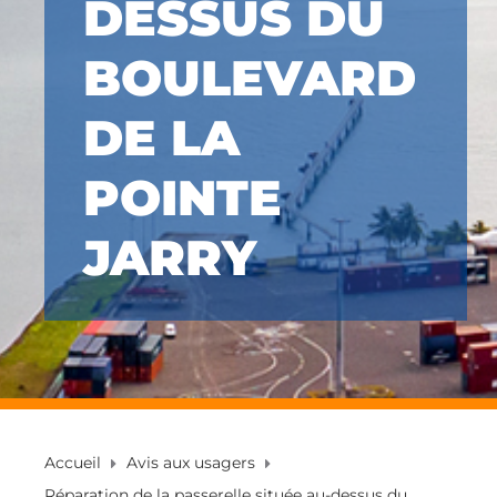
DESSUS DU
BOULEVARD
DE LA
POINTE
JARRY
Accueil
Avis aux usagers
Réparation de la passerelle située au-dessus du