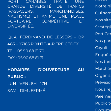
PORT CARAÏBES TRAITE UNE
Notre hi
GRANDE DIVERSITÉ DE TRAFICS
(PASSAGERS, MARCHANDISES,
Qui so
NAUTISME) ET ANIME UNE PLACE
Nos site
PORTUAIRE COMPÉTITIVE ET
DIVERSIFIÉE.
Stratég
Port Ce
QUAI FERDINAND DE LESSEPS – BP
Nos par
485 – 97165 POINTE-À-PITRE CEDEX
Cáyoli
TEL : 05.90.68.61.70
Enquêt
FAX : 05.90.68.61.71
Nos tari
Marchés
HORAIRES D'OUVERTURE AU
Organis
PUBLIC :
Prévisio
LUN - VEN : 8H - 17H
Nous re
SAM - DIM : FERMÉ
Paiemen
Publici
Docume