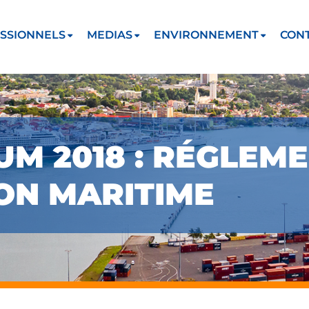
SSIONNELS
MEDIAS
ENVIRONNEMENT
CON
M 2018 : RÉGLEM
ON MARITIME