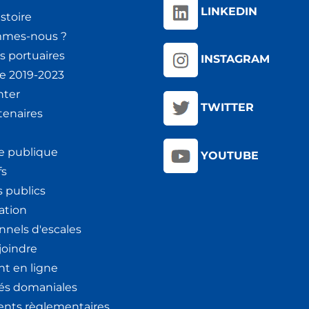
LINKEDIN
stoire
mmes-nous ?
s portuaires
INSTAGRAM
ie 2019-2023
nter
TWITTER
tenaires
e publique
YOUTUBE
fs
 publics
ation
nnels d'escales
joindre
t en ligne
tés domaniales
nts règlementaires