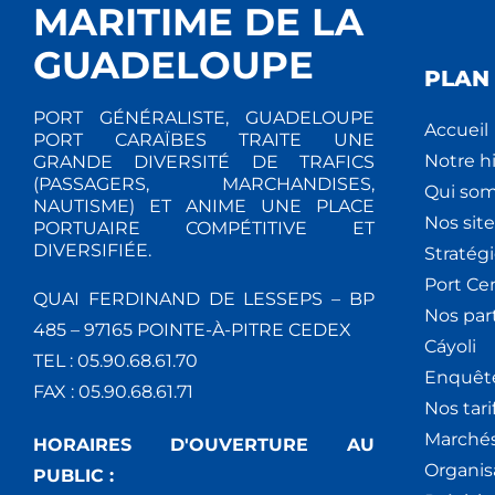
MARITIME DE LA
GUADELOUPE
PLAN 
PORT GÉNÉRALISTE, GUADELOUPE
Accueil
PORT CARAÏBES TRAITE UNE
Notre hi
GRANDE DIVERSITÉ DE TRAFICS
(PASSAGERS, MARCHANDISES,
Qui so
NAUTISME) ET ANIME UNE PLACE
Nos site
PORTUAIRE COMPÉTITIVE ET
DIVERSIFIÉE.
Stratég
Port Ce
QUAI FERDINAND DE LESSEPS – BP
Nos par
485 – 97165 POINTE-À-PITRE CEDEX
Cáyoli
TEL : 05.90.68.61.70
Enquêt
FAX : 05.90.68.61.71
Nos tari
Marchés
HORAIRES D'OUVERTURE AU
Organis
PUBLIC :