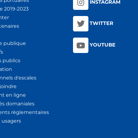
s portuaires
INSTAGRAM
ie 2019-2023
nter
TWITTER
tenaires
e publique
YOUTUBE
fs
 publics
ation
nnels d'escales
joindre
t en ligne
tés domaniales
nts règlementaires
x usagers