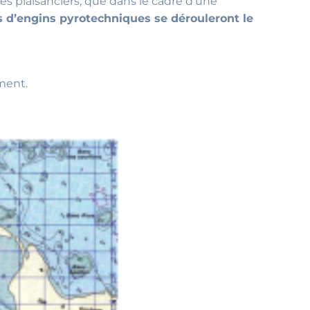
es plaisanciers, que dans le cadre d’une
rs d’engins pyrotechniques se dérouleront le
ement.