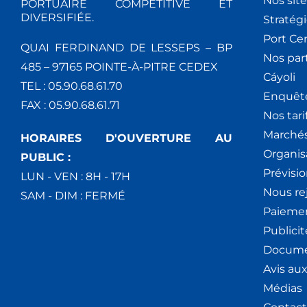
Nos site
PORTUAIRE COMPÉTITIVE ET
DIVERSIFIÉE.
Stratég
Port Ce
QUAI FERDINAND DE LESSEPS – BP
Nos par
485 – 97165 POINTE-À-PITRE CEDEX
Cáyoli
TEL : 05.90.68.61.70
Enquêt
FAX : 05.90.68.61.71
Nos tari
Marchés
HORAIRES D'OUVERTURE AU
Organis
PUBLIC :
Prévisio
LUN - VEN : 8H - 17H
Nous re
SAM - DIM : FERMÉ
Paiemen
Publici
Docume
Avis au
Médias