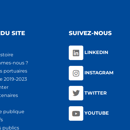
DU SITE
SUIVEZ-NOUS
LINKEDIN
stoire
mmes-nous ?
s portuaires
INSTAGRAM
ie 2019-2023
nter
TWITTER
tenaires
e publique
YOUTUBE
fs
 publics