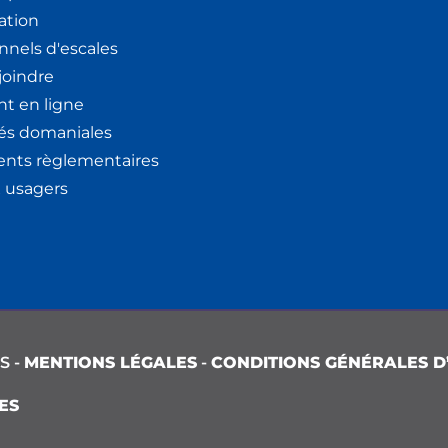
ation
nnels d'escales
joindre
t en ligne
tés domaniales
nts règlementaires
x usagers
S -
MENTIONS LÉGALES
-
CONDITIONS GÉNÉRALES D’
ES