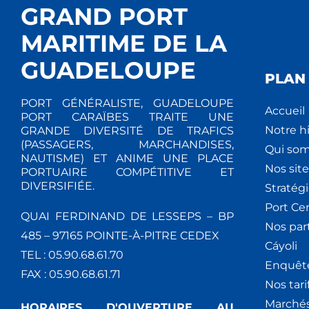
GRAND PORT
MARITIME DE LA
GUADELOUPE
PLAN 
PORT GÉNÉRALISTE, GUADELOUPE
Accueil
PORT CARAÏBES TRAITE UNE
Notre hi
GRANDE DIVERSITÉ DE TRAFICS
(PASSAGERS, MARCHANDISES,
Qui so
NAUTISME) ET ANIME UNE PLACE
Nos site
PORTUAIRE COMPÉTITIVE ET
DIVERSIFIÉE.
Stratég
Port Ce
QUAI FERDINAND DE LESSEPS – BP
Nos par
485 – 97165 POINTE-À-PITRE CEDEX
Cáyoli
TEL : 05.90.68.61.70
Enquêt
FAX : 05.90.68.61.71
Nos tari
Marchés
HORAIRES D'OUVERTURE AU