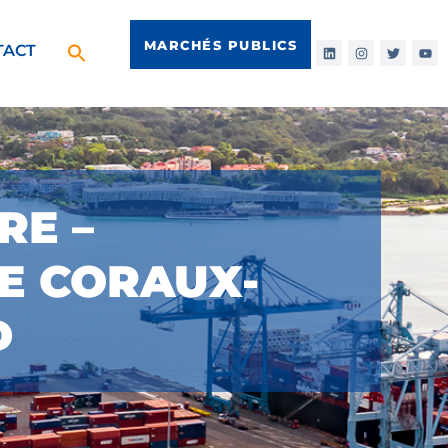
MARCHÉS PUBLICS
TACT
RE –
E CORAUX-
D