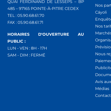
QUAI FERDINAND DE LESSEPS – BP
Nos par
485 – 97165 POINTE-À-PITRE CEDEX
Cáyoli
TEL : 05.90.68.61.70
Enquêt
FAX : 05.90.68.61.71
Nos tari
Marchés
HORAIRES D'OUVERTURE AU
Organis
PUBLIC :
Prévisio
LUN - VEN : 8H - 17H
Nous re
SAM - DIM : FERMÉ
Paiemen
Publici
Docume
Avis au
Médias
Contact