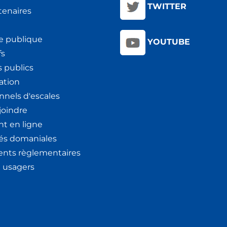
TWITTER
tenaires
e publique
YOUTUBE
fs
 publics
ation
nnels d'escales
joindre
t en ligne
tés domaniales
nts règlementaires
x usagers