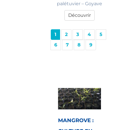
palétuvier – Goyave
Découvrir
1
2
3
4
5
6
7
8
9
MANGROVE :